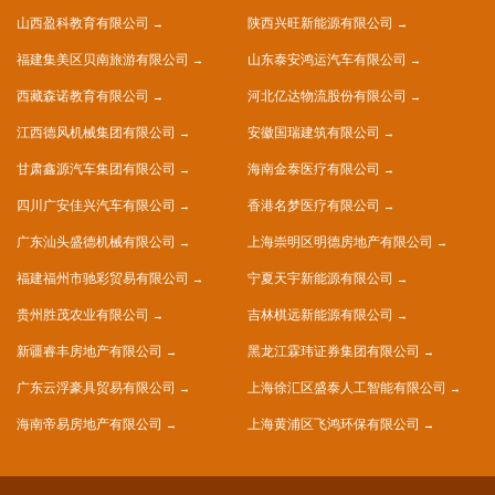
山西盈科教育有限公司
陕西兴旺新能源有限公司
福建集美区贝南旅游有限公司
山东泰安鸿运汽车有限公司
西藏森诺教育有限公司
河北亿达物流股份有限公司
江西德风机械集团有限公司
安徽国瑞建筑有限公司
甘肃鑫源汽车集团有限公司
海南金泰医疗有限公司
四川广安佳兴汽车有限公司
香港名梦医疗有限公司
广东汕头盛德机械有限公司
上海崇明区明德房地产有限公司
福建福州市驰彩贸易有限公司
宁夏天宇新能源有限公司
贵州胜茂农业有限公司
吉林棋远新能源有限公司
新疆睿丰房地产有限公司
黑龙江霖玮证券集团有限公司
广东云浮豪具贸易有限公司
上海徐汇区盛泰人工智能有限公司
海南帝易房地产有限公司
上海黄浦区飞鸿环保有限公司