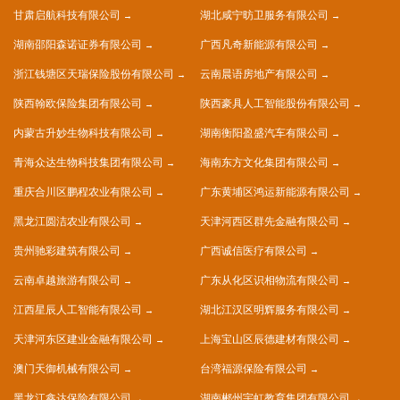
甘肃启航科技有限公司
湖北咸宁昉卫服务有限公司
湖南邵阳森诺证券有限公司
广西凡奇新能源有限公司
浙江钱塘区天瑞保险股份有限公司
云南晨语房地产有限公司
陕西翰欧保险集团有限公司
陕西豪具人工智能股份有限公司
内蒙古升妙生物科技有限公司
湖南衡阳盈盛汽车有限公司
青海众达生物科技集团有限公司
海南东方文化集团有限公司
重庆合川区鹏程农业有限公司
广东黄埔区鸿运新能源有限公司
黑龙江圆洁农业有限公司
天津河西区群先金融有限公司
贵州驰彩建筑有限公司
广西诚信医疗有限公司
云南卓越旅游有限公司
广东从化区识相物流有限公司
江西星辰人工智能有限公司
湖北江汉区明辉服务有限公司
天津河东区建业金融有限公司
上海宝山区辰德建材有限公司
澳门天御机械有限公司
台湾福源保险有限公司
黑龙江鑫达保险有限公司
湖南郴州宇虹教育集团有限公司